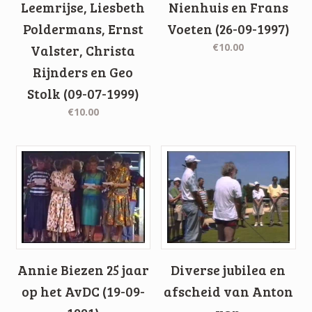
Leemrijse, Liesbeth
Nienhuis en Frans
Poldermans, Ernst
Voeten (26-09-1997)
€10.00
Valster, Christa
Rijnders en Geo
Stolk (09-07-1999)
€10.00
Annie Biezen 25 jaar
Diverse jubilea en
op het AvDC (19-09-
afscheid van Anton