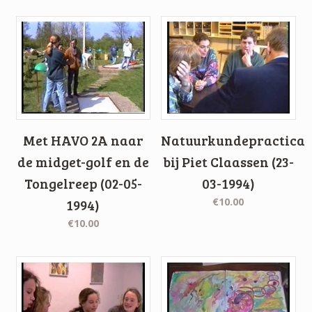
Met HAVO 2A naar
Natuurkundepractica
de midget-golf en de
bij Piet Claassen (23-
Tongelreep (02-05-
03-1994)
€10.00
1994)
€10.00