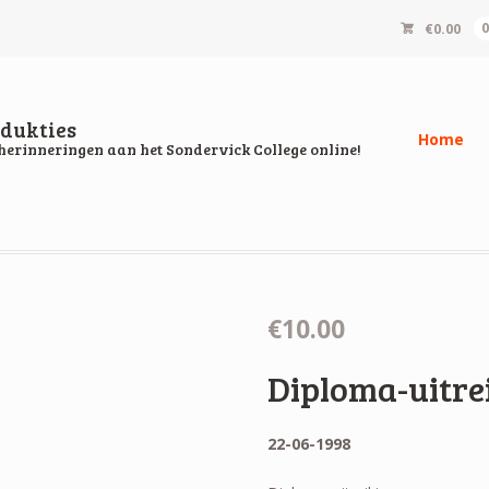
€0.00
dukties
Home
herinneringen aan het Sondervick College online!
€10.00
Diploma-uitr
22-06-1998