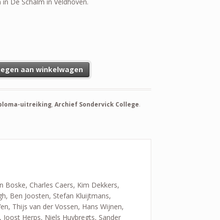
 in De Schalm in Veldhoven.
egen aan winkelwagen
ploma-uitreiking
,
Archief Sondervick College
.
n Boske, Charles Caers, Kim Dekkers,
h, Ben Joosten, Stefan Kluijtmans,
Ven, Thijs van der Vossen, Hans Wijnen,
, Joost Herps, Niels Huybregts, Sander