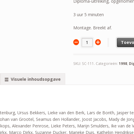
Diploma-uitreiking, opgenomen
3 uur 5 minuten
Montage. Breekt af.
Toevo
SKU:
SC-111
.
Categorieën:
1998
,
Di
Visuele inhoudsopgave
burg, Ursus Bekkers, Lieke van den Berk, Lars de Bonth, Jasper te
Johan van Grootel, Seamus den Hollander, Joost Jacobs, Mady de Jong
skops, Alexander Penrose, Lieke Peters, Marijn Smulders, Ike van de 
 Dirkx, Marco Dirkx, Suzanne Ducker, Marieke Duis, Kathelijn Hendrikse