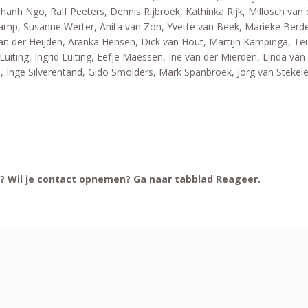
anh Ngo, Ralf Peeters, Dennis Rijbroek, Kathinka Rijk, Millosch van
kamp, Susanne Werter, Anita van Zon, Yvette van Beek, Marieke Berden
 der Heijden, Aranka Hensen, Dick van Hout, Martijn Kampinga, Teun
uiting, Ingrid Luiting, Eefje Maessen, Ine van der Mierden, Linda van 
 Inge Silverentand, Gido Smolders, Mark Spanbroek, Jorg van Stekelen
n? Wil je contact opnemen? Ga naar tabblad Reageer.